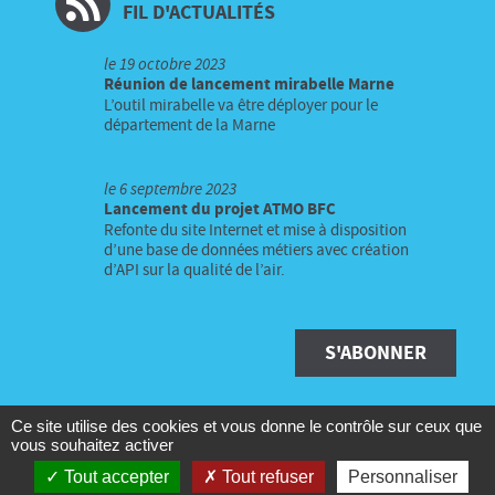
FIL D'ACTUALITÉS
le
19 octobre 2023
Réunion de lancement mirabelle Marne
L’outil mirabelle va être déployer pour le
département de la Marne
le
6 septembre 2023
Lancement du projet ATMO BFC
Refonte du site Internet et mise à disposition
d’une base de données métiers avec création
d’API sur la qualité de l’air.
S'ABONNER
Ce site utilise des cookies et vous donne le contrôle sur ceux que
Copyright © IAD Territoire Digital 2004-2026 - Tous droits
vous souhaitez activer
Tout accepter
Tout refuser
Personnaliser
réservés