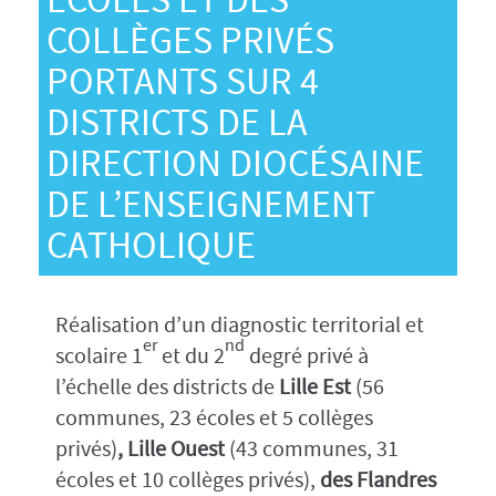
ÉCOLES ET DES
COLLÈGES PRIVÉS
PORTANTS SUR 4
DISTRICTS DE LA
DIRECTION DIOCÉSAINE
DE L’ENSEIGNEMENT
CATHOLIQUE
Réalisation d’un diagnostic territorial et
er
nd
scolaire 1
et du 2
degré privé à
l’échelle des districts de
Lille Est
(56
communes, 23 écoles et 5 collèges
privés)
, Lille Ouest
(43 communes, 31
écoles et 10 collèges privés),
des Flandres